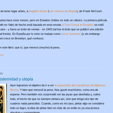
de tener lugar antes, a
Angela's Ashes
(
Las cenizas de Ángela
), de Frank McCourt.
o hasta hace unos meses, pero en Estados Unidos es todo un clásico. La primera película
ith en Yale) de hecho está basada en esta novela:
A Tree Grows in Brooklyn
se rodó
ase - y fuera un éxito de ventas - en 1943 (tal fue el éxito que se publicó una edición
 al frente). En España por lo visto se tradujo como
Lazos humanos
(y sin embargo
bol crece en Brooklyn, qué confuso).
n este libro: que sí, que merece (mucho) la pena.
ios
08
dernidad y utopía
Ayer logramos el objetivo de ir a ver
la exposición del Caixaforum de Alphonse
Mucha
. Y bien que mereció la pena. Nos gustó muchísimo, como era de
esperar. Pero también nos sorprendió ver las joyas que diseñaba y, sobre
todo, el hecho de que no siempre pintara así, sino que tenga otro tipo de
cuadros nada parecidos. Cuando, como es mi caso, pintar algo se considera
todo un logro, la idea de pintar bien en más de un estilo es ya una proeza
absoluta y sorprendente.