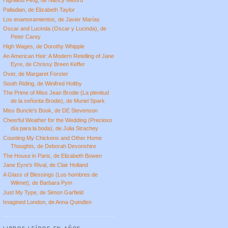
Palladian, de Elizabeth Taylor
Los enamoramientos, de Javier Marías
Oscar and Lucinda (Oscar y Lucinda), de
Peter Carey
High Wages, de Dorothy Whipple
An American Heir: A Modern Retelling of Jane
Eyre, de Chrissy Breen Keffer
Over, de Margaret Forster
South Riding, de Winifred Holtby
The Prime of Miss Jean Brodie (La plenitud
de la señorita Brodie), de Muriel Spark
Miss Buncle's Book, de DE Stevenson
Cheerful Weather for the Wedding (Precioso
día para la boda), de Julia Strachey
Counting My Chickens and Other Home
Thoughts, de Deborah Devonshire
The House in Paris, de Elizabeth Bowen
Jane Eyre's Rival, de Clair Holland
A Glass of Blessings (Los hombres de
Wilmet), de Barbara Pym
Just My Type, de Simon Garfield
Imagined London, de Anna Quindlen