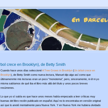
bol crece en Brooklyn), de Betty Smith
Cuando hace unos días seleccioné
A Tree Grows in Brooklyn
(
Un árbol crece en
Brooklyn
), de Betty Smith como nueva lectura, Manuel dijo algo así como que
últimamenmte mis lecturas eran un poco "monotema", pero, sinceramente, ni él ni yo
misma sabíamos de qué iba el libro más allá del título y unos pocos breves
resúmenes.
Lo que yo sí sabía es que hace unos meses había empezado a leer críticas muy
buenas del libro recién publicado en español. Aquí no lo encontraba en versión original
así que lo anoté mentalmente para Nueva York. Y en Nueva York me hubiera olvidado