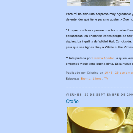
Para mí ha sido una sorpresa muy agradable y 
de entender qué tiene para no gustar. ¿Que n
* Lo que nos llevó a pensar que las novelas Br
borrascosas, en Thornfield corres peligro de sal
siquiera La inquilina de Wildfell Hall. Conclusió
para que sea Agnes Grey o Villette o The Profes
** Interpretada por
Gemma Arterton
, a quien ve
emitiendo y que tiene buena pinta. Es la nueva 
Publicado por
Cristina
en
10:48
26 comentar
Etiquetas
Brontë
,
Libros
,
TV
VIERNES, 26 DE SEPTIEMBRE DE 20
Otoño