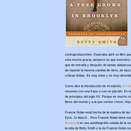
contraproducentes. Esperaba abrir un libro que
veía mucha gracia, tampoco es que estuviera 
que de entrada y después de tantas alabanzas
de repente la historia cambia de ritmo, de époc
críticas leídas. Es muy triste y es muy divert
Como dice la introducción de mi edición,
A Tre
resumen con una frase o con un párrafo. Es in
de principios del siglo XX. Porque es mucho más
libros del mundo y a la que vemos crecer. Hay 
Francie Nolan está hecha de la madera de las 
Eyre, Jo March... Pero Francie Nolan tiene má
Brooklyn
) es una autobiografía velada de la a
la vida de Betty Smith y la de Francie Nolan s