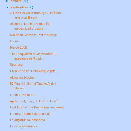
►
octubre
(18)
▼
septiembre
(30)
A Tree Grows in Brooklyn (Un árbol
crece en Brookl...
Alphonse Mucha. Seducción,
modernidad y utopía
Noche de viernes: Lost in Austen
Otoño
Mercè 2008
The Suspicions of Mr Whicher (El
asesinato de Road...
Spamalot
En la Feria del Libro Antiguo (etc.)
Alphonse Mucha
57 Fira del Llibre d'Ocasió Antic i
Modern
Lehman Brothers
Apple of My Eye, de Helene Hanff
Last Night of the Proms (en imágenes)
Lectura recomendada del día
La anglofilia se desborda
Las chicas Gilmore