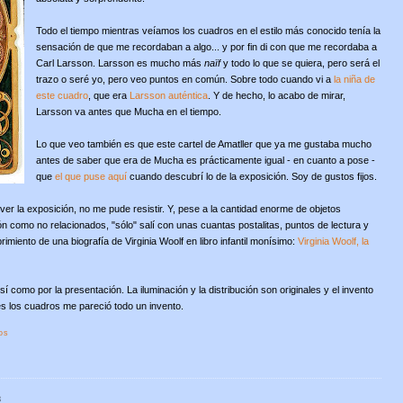
Todo el tiempo mientras veíamos los cuadros en el estilo más conocido tenía la
sensación de que me recordaban a algo... y por fin di con que me recordaba a
Carl Larsson. Larsson es mucho más
naïf
y todo lo que se quiera, pero será el
trazo o seré yo, pero veo puntos en común. Sobre todo cuando vi a
la niña de
este cuadro
, que era
Larsson auténtica
. Y de hecho, lo acabo de mirar,
Larsson va antes que Mucha en el tiempo.
Lo que veo también es que este cartel de Amatller que ya me gustaba mucho
antes de saber que era de Mucha es prácticamente igual - en cuanto a pose -
que
el que puse aquí
cuando descubrí lo de la exposición. Soy de gustos fijos.
ver la exposición, no me pude resistir. Y, pese a la cantidad enorme de objetos
ón como no relacionados, "sólo" salí con unas cuantas postalitas, puntos de lectura y
imiento de una biografía de Virginia Woolf en libro infantil monísimo:
Virginia Woolf, la
 como por la presentación. La iluminación y la distribución son originales y el invento
es los cuadros me pareció todo un invento.
os
8