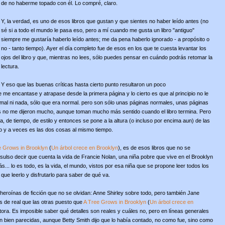
de no haberme topado con él. Lo compré, claro.
Y, la verdad, es uno de esos libros que gustan y que sientes no haber leído antes (no
sé si a todo el mundo le pasa eso, pero a mí cuando me gusta un libro "antiguo"
siempre me gustaría haberlo leído antes; me da pena haberlo ignorado - a propósito o
no - tanto tiempo). Ayer el día completo fue de esos en los que te cuesta levantar los
ojos del libro y que, mientras no lees, sólo puedes pensar en cuándo podrás retomar la
lectura.
Y eso que las buenas críticas hasta cierto punto resultaron un poco
 me encantase y atrapase desde la primera página y lo cierto es que al principio no le
mal ni nada, sólo que era normal. pero son sólo unas páginas normales, unas páginas
 no me dijeron mucho, aunque toman mucho más sentido cuando el libro termina. Pero
a, de tiempo, de estilo y entonces se pone a la altura (o incluso por encima aun) de las
ido y a veces es las dos cosas al mismo tiempo.
e Grows in Brooklyn
(
Un árbol crece en Brooklyn
), es de esos libros que no se
sulso decir que cuenta la vida de Francie Nolan, una niña pobre que vive en el Brooklyn
... lo es todo, es la vida, el mundo, vistos por esa niña que se propone leer todos los
que leerlo y disfrutarlo para saber de qué va.
heroínas de ficción que no se olvidan: Anne Shirley sobre todo, pero también Jane
s de real que las otras puesto que
A Tree Grows in Brooklyn
(
Un árbol crece en
utora. Es imposible saber qué detalles son reales y cuáles no, pero en líneas generales
on bien parecidas, aunque Betty Smith dijo que lo había contado, no como fue, sino como