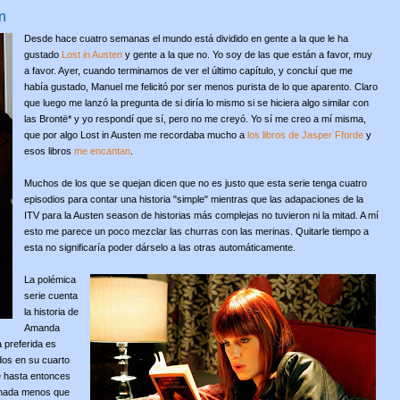
n
Desde hace cuatro semanas el mundo está dividido en gente a la que le ha
gustado
Lost in Austen
y gente a la que no. Yo soy de las que están a favor, muy
a favor. Ayer, cuando terminamos de ver el último capítulo, y concluí que me
había gustado, Manuel me felicitó por ser menos purista de lo que aparento. Claro
que luego me lanzó la pregunta de si diría lo mismo si se hiciera algo similar con
las Brontë* y yo respondí que sí, pero no me creyó. Yo sí me creo a mí misma,
que por algo Lost in Austen me recordaba mucho a
los libros de Jasper Fforde
y
esos libros
me encantan
.
Muchos de los que se quejan dicen que no es justo que esta serie tenga cuatro
episodios para contar una historia "simple" mientras que las adapaciones de la
ITV para la Austen season de historias más complejas no tuvieron ni la mitad. A mí
esto me parece un poco mezclar las churras con las merinas. Quitarle tiempo a
esta no significaría poder dárselo a las otras automáticamente.
La polémica
serie cuenta
la historia de
Amanda
a preferida es
idos en su cuarto
e hasta entonces
 nada menos que