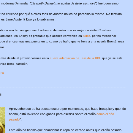
moderna (Amanda:
"Elizabeth Bennet me acaba de dejar su móvil"
) fue buenísimo.
no entiendo por qué a otros fans de Austen no les ha parecido lo mismo. No termino
o es Jane Austen? Eso ya lo sabíamos.
ontë no son tan acogedoras. Lockwood demostró que es mejor no visitar Cumbres
ir ardiendo, en Shirley es probable que acabes convertido en
ludita
, por no mencionar
n: que si encuentras una puerta en tu cuarto de baño que te lleva a una novela Brontë, reza
sor.
remos desde el próximo viernes en la
nueva adaptación de Tess de la BBC
que ya se está
chica Bond, también.
ios
08
Aprovecho que se ha puesto oscuro por momentos, que hace fresquito y que, de
hecho, está lloviendo con ganas para escribir sobre el otoño
como el año
pasado
*.
Este año ha habido que abandonar la ropa de verano antes que el año pasado,