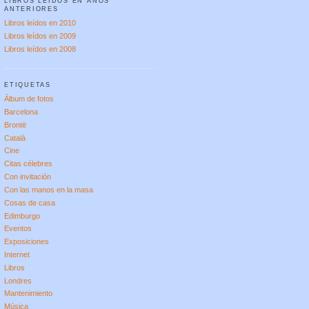
LIBROS LEÍDOS EN AÑOS
ANTERIORES
Libros leídos en 2010
Libros leídos en 2009
Libros leídos en 2008
ETIQUETAS
Álbum de fotos
Barcelona
Brontë
Català
Cine
Citas célebres
Con invitación
Con las manos en la masa
Cosas de casa
Edimburgo
Eventos
Exposiciones
Internet
Libros
Londres
Mantenimiento
Música