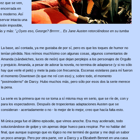
vez que se ven,
a encerrada en
es moderno. Así
servar intacta una
isión imposible,
más y más:
"¿Oyes eso, George? Brrrrrr... Es Jane Austen retorciéndose en su tumba
La base, así contada, ya me gustaba de por sí, pero es que los toques de humor no
tenían pérdida. Nos reímos muchísimo con algunas cosas, algunos comentarios de
Amanda (sándwiches, luces de neón) que dejan perplejos a los personajes de Orgullo
y prejuicio. Amanda, a pesar de adorar la novela, no termina de adaptarse (y si no sólo
hay que verle el pelo) y mete la pata con frecuencia. Escenas estelares para mí fueron
el momento Downtown (lo que me reí con eso) y, sobre todo, el momento
"postmoderno" de Darcy. Hubo muchos más, pero sólo por esos dos la serie merece
la pena.
La serie es la primera que no se toma a sí misma muy en serio, que se ríe de, con y
para los espectadores. Después de tropecientas adaptaciones Austen que se
consideran - acertadamente o no - lo mejor de lo mejor, creo que hacía falta esto.
Mi única pega fue el último episodio, que vimos anoche. Era muy acelerado, todo
solucionándose de golpe y sin apenas dejar hueco para respirar. Por no hablar del
final, que aunque supongo que es lógico no me terminó de gustar y me dejó un sabor
un poco amargo. Pero por otra parte, ver a Darcy y a Elizabeth Bennet en una casa