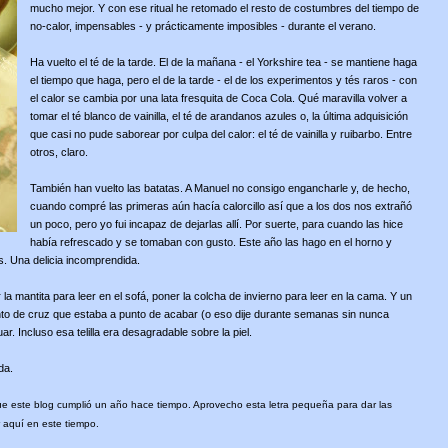
mucho mejor. Y con ese ritual he retomado el resto de costumbres del tiempo de
no-calor, impensables - y prácticamente imposibles - durante el verano.
Ha vuelto el té de la tarde. El de la mañana - el Yorkshire tea - se mantiene haga
el tiempo que haga, pero el de la tarde - el de los experimentos y tés raros - con
el calor se cambia por una lata fresquita de Coca Cola. Qué maravilla volver a
tomar el té blanco de vainilla, el té de arandanos azules o, la última adquisición
que casi no pude saborear por culpa del calor: el té de vainilla y ruibarbo. Entre
otros, claro.
También han vuelto las batatas. A Manuel no consigo engancharle y, de hecho,
cuando compré las primeras aún hacía calorcillo así que a los dos nos extrañó
un poco, pero yo fui incapaz de dejarlas allí. Por suerte, para cuando las hice
había refrescado y se tomaban con gusto. Este año las hago en el horno y
. Una delicia incomprendida.
a mantita para leer en el sofá, poner la colcha de invierno para leer en la cama. Y un
nto de cruz que estaba a punto de acabar (o eso dije durante semanas sin nunca
r. Incluso esa telilla era desagradable sobre la piel.
da.
 este blog cumplió un año hace tiempo. Aprovecho esta letra pequeña para dar las
 aquí en este tiempo.