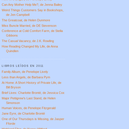
Can Any Mother Help Me?, de Jenna Bailey
Weird Things Customers Say in Bookshops,
de Jen Campbell
The Greatcoat, de Helen Dunmore
Miss Buncle Married, de DE Stevenson
Conference at Cold Comfort Farm, de Stella
Gibbons
The Casual Vacancy, de J.K. Rowling
How Reading Changed My Life, de Anna
Quindlen
LIBROS LEÍDOS EN 2011
Family Album, de Penelope Lively
Less than Angels, de Barbara Pym
At Home: A Short History of Private Life, de
Bill Bryson
Brief Lives: Charlotte Brontë, de Jessica Cox
Major Pettigrew's Last Stand, de Helen
Simonson
Human Voices, de Penelope Fitzgerald
Jane Eyre, de Charlotte Brontë
One of Our Thursdays is Missing, de Jasper
Fforde
Highland Fling, de Nancy Mitford